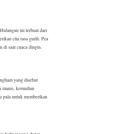
idangan ini terbuat dari
kan cita rasa gurih. Pea
 di saat cuaca dingin.
ingham yang disebut
an manis, kemudian
au pala untuk memberikan
an kuliner yang dapat