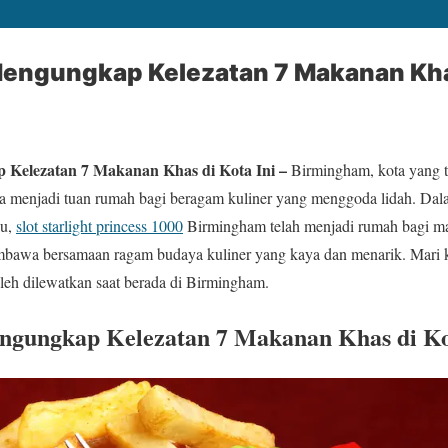
engungkap Kelezatan 7 Makanan Khas
Kelezatan 7 Makanan Khas di Kota Ini –
Birmingham, kota yang t
ga menjadi tuan rumah bagi beragam kuliner yang menggoda lidah. Dal
ju,
slot starlight princess 1000
Birmingham telah menjadi rumah bagi mas
mbawa bersamaan ragam budaya kuliner yang kaya dan menarik. Mari ki
leh dilewatkan saat berada di Birmingham.
gungkap Kelezatan 7 Makanan Khas di Ko