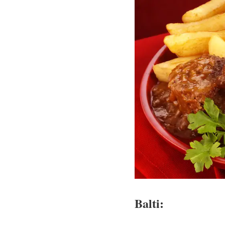
Balti: