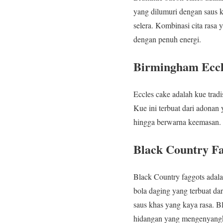
yang dilumuri dengan saus k
selera. Kombinasi cita ras
dengan penuh energi.
Birmingham Eccl
Eccles cake adalah kue trad
Kue ini terbuat dari adonan
hingga berwarna keemasan. 
Black Country Fa
Black Country faggots adala
bola daging yang terbuat d
saus khas yang kaya rasa. B
hidangan yang mengenyangk