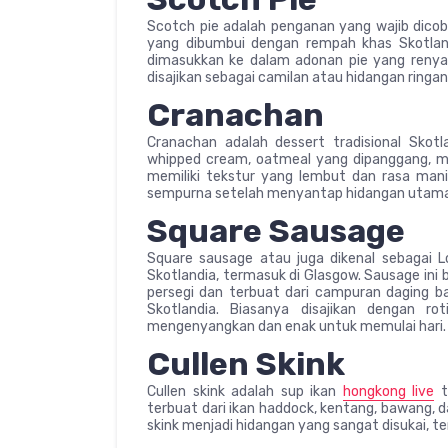
Scotch pie adalah penganan yang wajib dicoba s
yang dibumbui dengan rempah khas Skotlandi
dimasukkan ke dalam adonan pie yang renyah
disajikan sebagai camilan atau hidangan ringan
Cranachan
Cranachan adalah dessert tradisional Skot
whipped cream, oatmeal yang dipanggang, mad
memiliki tekstur yang lembut dan rasa ma
sempurna setelah menyantap hidangan utama
Square Sausage
Square sausage atau juga dikenal sebagai L
Skotlandia, termasuk di Glasgow. Sausage ini
persegi dan terbuat dari campuran daging b
Skotlandia. Biasanya disajikan dengan r
mengenyangkan dan enak untuk memulai hari.
Cullen Skink
Cullen skink adalah sup ikan
hongkong live
t
terbuat dari ikan haddock, kentang, bawang,
skink menjadi hidangan yang sangat disukai, t