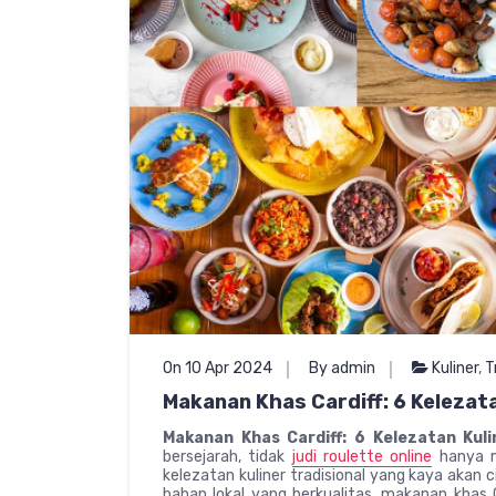
On 10 Apr 2024
By admin
Kuliner
,
T
Makanan Khas Cardiff: 6 Kelezata
Makanan Khas Cardiff: 6 Kelezatan Kuli
bersejarah, tidak
judi roulette online
hanya m
kelezatan kuliner tradisional yang kaya akan
bahan lokal yang berkualitas, makanan khas 