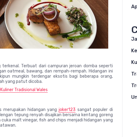
Ap
C
Ja
K
Ku
 terkenal. Terbuat dari campuran jeroan domba seperti
ngan oatmeal, bawang, dan rempah-rempah. Hidangan ini
Tr
ipun mungkin terdengar eksotis bagi beberapa orang,
ah yang patut dicoba.
Tr
Kuliner Tradisional Wales
Un
hips merupakan hidangan yang
joker123
sangat populer di
dengan tepung renyah disajikan bersama kentang goreng
 cuka malt vinegar, fish and chips menjadi hidangan yang
satawan.