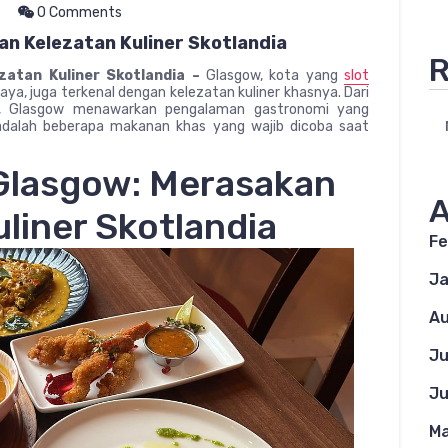
0 Comments
n Kelezatan Kuliner Skotlandia
R
zatan Kuliner Skotlandia –
Glasgow, kota yang
slot
ya, juga terkenal dengan kelezatan kuliner khasnya. Dari
ern, Glasgow menawarkan pengalaman gastronomi yang
adalah beberapa makanan khas yang wajib dicoba saat
Glasgow: Merasakan
A
liner Skotlandia
Fe
Ja
Au
Ju
Ju
Ma