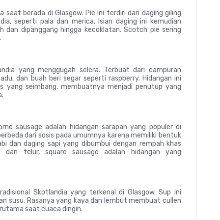
aat berada di Glasgow. Pie ini terdiri dari daging giling
a, seperti pala dan merica. Isian daging ini kemudian
 dan dipanggang hingga kecoklatan. Scotch pie sering
.
landia yang menggugah selera. Terbuat dari campuran
u, dan buah beri segar seperti raspberry. Hidangan ini
nis yang seimbang, membuatnya menjadi penutup yang
.
orne sausage adalah hidangan sarapan yang populer di
 berbeda dari sosis pada umumnya karena memiliki bentuk
abi dan daging sapi yang dibumbui dengan rempah khas
oti dan telur, square sausage adalah hidangan yang
radisional Skotlandia yang terkenal di Glasgow. Sup ini
 dan susu. Rasanya yang kaya dan lembut membuat cullen
erutama saat cuaca dingin.