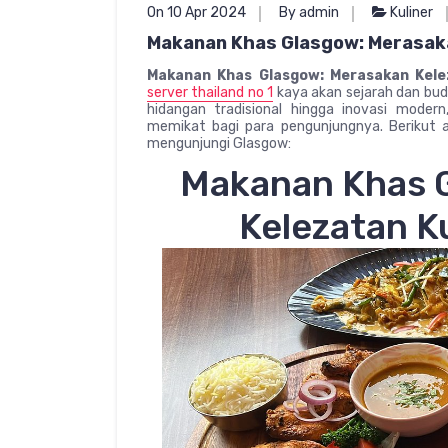
On 10 Apr 2024
By admin
Kuliner
Makanan Khas Glasgow: Merasaka
Makanan Khas Glasgow: Merasakan Kele
server thailand no 1
kaya akan sejarah dan buda
hidangan tradisional hingga inovasi mod
memikat bagi para pengunjungnya. Berikut 
mengunjungi Glasgow:
Makanan Khas 
Kelezatan Ku