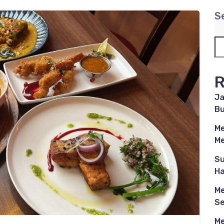
S
R
Ja
Bu
Me
Me
Su
Ha
Me
Se
Me