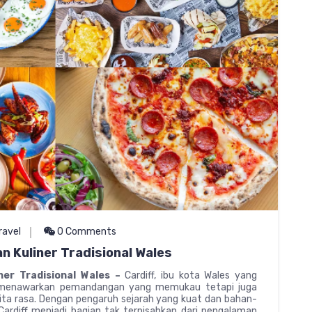
ravel
0 Comments
n Kuliner Tradisional Wales
ner Tradisional Wales –
Cardiff, ibu kota Wales yang
enawarkan pemandangan yang memukau tetapi juga
 cita rasa. Dengan pengaruh sejarah yang kuat dan bahan-
Cardiff menjadi bagian tak terpisahkan dari pengalaman