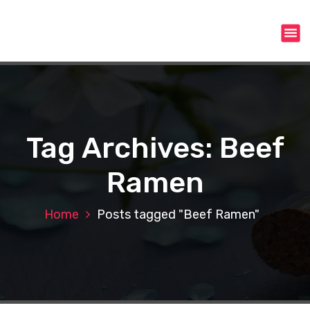
S
k
i
p
t
o
c
o
n
Tag Archives: Beef
t
e
Ramen
n
t
Home
Posts tagged "Beef Ramen"