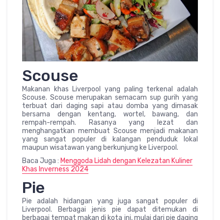
Scouse
Makanan khas Liverpool yang paling terkenal adalah
Scouse. Scouse merupakan semacam sup gurih yang
terbuat dari daging sapi atau domba yang dimasak
bersama dengan kentang, wortel, bawang, dan
rempah-rempah. Rasanya yang lezat dan
menghangatkan membuat Scouse menjadi makanan
yang sangat populer di kalangan penduduk lokal
maupun wisatawan yang berkunjung ke Liverpool.
Baca Juga :
Menggoda Lidah dengan Kelezatan Kuliner
Khas Inverness 2024
Pie
Pie adalah hidangan yang juga sangat populer di
Liverpool. Berbagai jenis pie dapat ditemukan di
berbagai tempat makan di kota ini, mulai dari pie daging