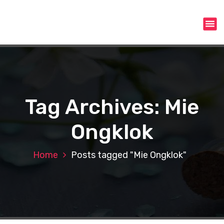
S
k
i
p
t
o
c
o
n
Tag Archives: Mie
t
e
Ongklok
n
t
Home
Posts tagged "Mie Ongklok"