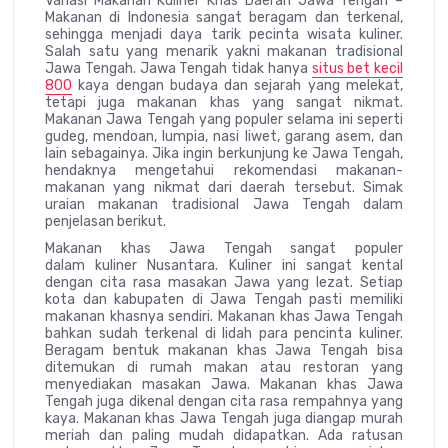
Variasi Makanan Kuliner Khas Daerah Jawa Tengah –
Makanan di Indonesia sangat beragam dan terkenal,
sehingga menjadi daya tarik pecinta wisata kuliner.
Salah satu yang menarik yakni makanan tradisional
Jawa Tengah. Jawa Tengah tidak hanya
situs bet kecil
800
kaya dengan budaya dan sejarah yang melekat,
tetapi juga makanan khas yang sangat nikmat.
Makanan Jawa Tengah yang populer selama ini seperti
gudeg, mendoan, lumpia, nasi liwet, garang asem, dan
lain sebagainya. Jika ingin berkunjung ke Jawa Tengah,
hendaknya mengetahui rekomendasi makanan-
makanan yang nikmat dari daerah tersebut. Simak
uraian makanan tradisional Jawa Tengah dalam
penjelasan berikut.
Makanan khas Jawa Tengah sangat populer
dalam kuliner Nusantara. Kuliner ini sangat kental
dengan cita rasa masakan Jawa yang lezat. Setiap
kota dan kabupaten di Jawa Tengah pasti memiliki
makanan khasnya sendiri. Makanan khas Jawa Tengah
bahkan sudah terkenal di lidah para pencinta kuliner.
Beragam bentuk makanan khas Jawa Tengah bisa
ditemukan di rumah makan atau restoran yang
menyediakan masakan Jawa. Makanan khas Jawa
Tengah juga dikenal dengan cita rasa rempahnya yang
kaya. Makanan khas Jawa Tengah juga diangap murah
meriah dan paling mudah didapatkan. Ada ratusan