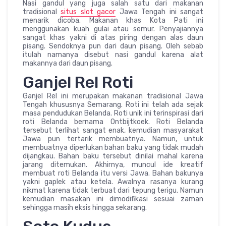
Nasi gandul yang juga salah satu dari makanan
tradisional
situs slot gacor
Jawa Tengah ini sangat
menarik dicoba. Makanan khas Kota Pati ini
menggunakan kuah gulai atau semur. Penyajiannya
sangat khas yakni di atas piring dengan alas daun
pisang. Sendoknya pun dari daun pisang. Oleh sebab
itulah namanya disebut nasi gandul karena alat
makannya dari daun pisang.
Ganjel Rel Roti
Ganjel Rel ini merupakan makanan tradisional Jawa
Tengah khususnya Semarang. Roti ini telah ada sejak
masa pendudukan Belanda. Roti unik ini terinspirasi dari
roti Belanda bernama Ontbijtkoek. Roti Belanda
tersebut terlihat sangat enak, kemudian masyarakat
Jawa pun tertarik membuatnya. Namun, untuk
membuatnya diperlukan bahan baku yang tidak mudah
dijangkau. Bahan baku tersebut dinilai mahal karena
jarang ditemukan. Akhirnya, muncul ide kreatif
membuat roti Belanda itu versi Jawa. Bahan bakunya
yakni gaplek atau ketela. Awalnya rasanya kurang
nikmat karena tidak terbuat dari tepung terigu. Namun
kemudian masakan ini dimodifikasi sesuai zaman
sehingga masih eksis hingga sekarang.