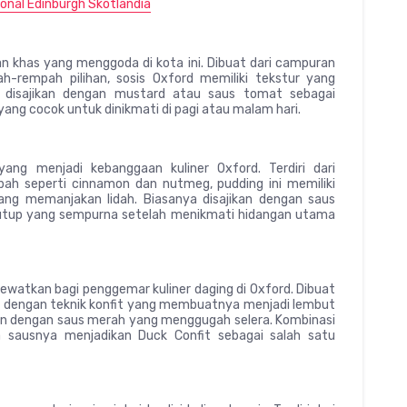
ional Edinburgh Skotlandia
an khas yang menggoda di kota ini. Dibuat dari campuran
ah-rempah pilihan, sosis Oxford memiliki tekstur yang
a disajikan dengan mustard atau saus tomat sebagai
ang cocok untuk dinikmati di pagi atau malam hari.
ang menjadi kebanggaan kuliner Oxford. Terdiri dari
pah seperti cinnamon dan nutmeg, pudding ini memiliki
ang memanjakan lidah. Biasanya disajikan dengan saus
nutup yang sempurna setelah menikmati hidangan utama
lewatkan bagi penggemar kuliner daging di Oxford. Dibuat
us dengan teknik konfit yang membuatnya menjadi lembut
ikan dengan saus merah yang menggugah selera. Kombinasi
a sausnya menjadikan Duck Confit sebagai salah satu