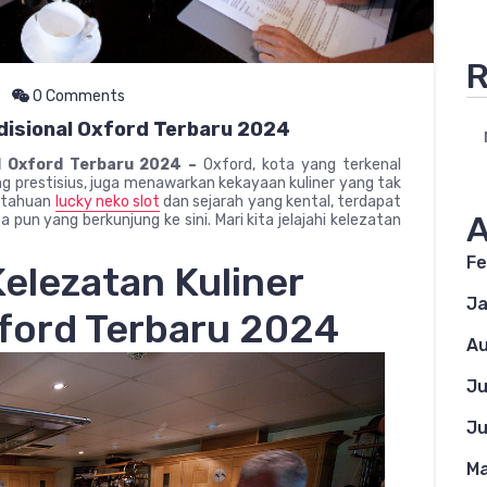
R
0 Comments
adisional Oxford Terbaru 2024
al Oxford Terbaru 2024 –
Oxford, kota yang terkenal
 prestisius, juga menawarkan kekayaan kuliner yang tak
getahuan
lucky neko slot
dan sejarah yang kental, terdapat
A
un yang berkunjung ke sini. Mari kita jelajahi kelezatan
Fe
elezatan Kuliner
Ja
xford Terbaru 2024
Au
Ju
Ju
Ma