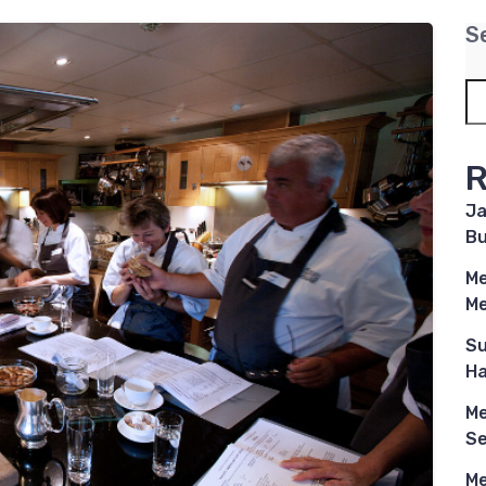
S
R
Ja
Bu
Me
Me
Su
Ha
Me
Se
Me