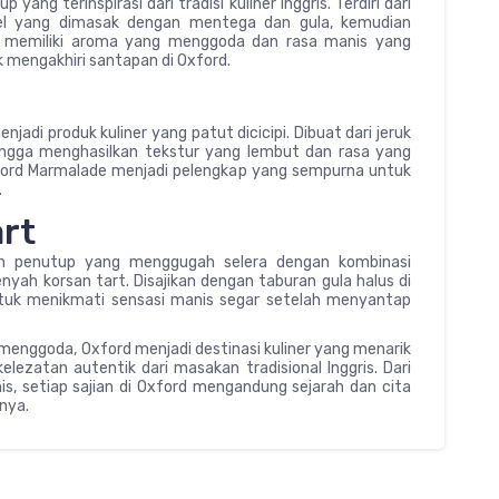
ang terinspirasi dari tradisi kuliner Inggris. Terdiri dari
apel yang dimasak dengan mentega dan gula, kemudian
e memiliki aroma yang menggoda dan rasa manis yang
 mengakhiri santapan di Oxford.
jadi produk kuliner yang patut dicicipi. Dibuat dari jeruk
ingga menghasilkan tekstur yang lembut dan rasa yang
ford Marmalade menjadi pelengkap yang sempurna untuk
.
art
gan penutup yang menggugah selera dengan kombinasi
nyah korsan tart. Disajikan dengan taburan gula halus di
untuk menikmati sensasi manis segar setelah menyantap
nggoda, Oxford menjadi destinasi kuliner yang menarik
lezatan autentik dari masakan tradisional Inggris. Dari
s, setiap sajian di Oxford mengandung sejarah dan cita
nya.