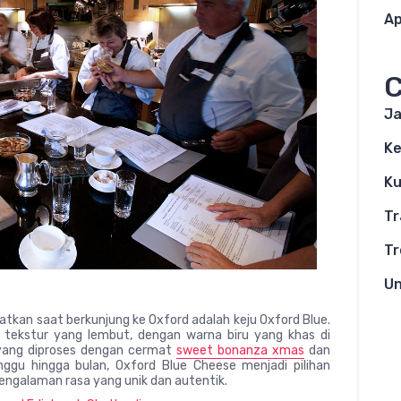
Ap
C
Ja
K
Ku
Tr
Tr
Un
e
atkan saat berkunjung ke Oxford adalah keju Oxford Blue.
n tekstur yang lembut, dengan warna biru yang khas di
r yang diproses dengan cermat
sweet bonanza xmas
dan
ggu hingga bulan, Oxford Blue Cheese menjadi pilihan
engalaman rasa yang unik dan autentik.