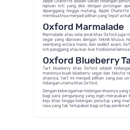
Apple Charlotte adalah varian hidangan penutup y
lapisan roti yang diisi dengan potongan 
dipanggang hingga matang, Apple Charlott
membuatnya menjadi pilihan yang tepat untuk
Oxford Marmalade
Marmalade atau selai jeruk khas Oxford juga men
segar yang diproses dengan teknik khusus h
seimbang antara manis dan sedikit asam, Ox
roti panggang atau kue-kue tradisional lainnya
Oxford Blueberry T
Tart blueberry khas Oxford adalah hidan
manisnya buah blueberry segar dan tekstur re
atasnya, tart ini menjadi pilihan yang pas 
hidangan utama khas Oxford.
Dengan keberagaman hidangan khasnya yang me
bagi para pengunjung yang ingin merasakan ke
keju khas hingga hidangan penutup yang mani
rasa yang tak terlupakan bagi setiap penikmat