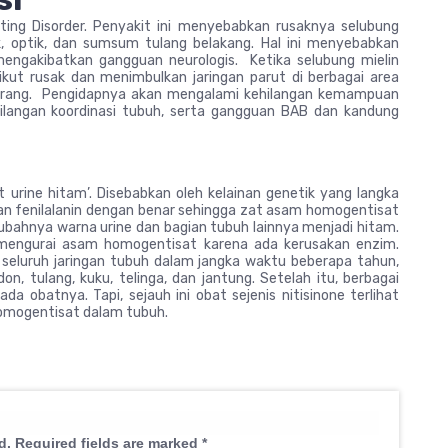
ing Disorder. Penyakit ini menyebabkan rusaknya selubung
ak, optik, dan sumsum tulang belakang. Hal ini menyebabkan
engakibatkan gangguan neurologis. Ketika selubung mielin
kut rusak dan menimbulkan jaringan parut di berbagai area
ta orang. Pengidapnya akan mengalami kehilangan kemampuan
ilangan koordinasi tubuh, serta gangguan BAB dan kandung
t urine hitam’. Disebabkan oleh kelainan genetik yang langka
n fenilalanin dengan benar sehingga zat asam homogentisat
bahnya warna urine dan bagian tubuh lainnya menjadi hitam.
mengurai asam homogentisat karena ada kerusakan enzim.
seluruh jaringan tubuh dalam jangka waktu beberapa tahun,
 tulang, kuku, telinga, dan jantung. Setelah itu, berbagai
da obatnya. Tapi, sejauh ini obat sejenis nitisinone terlihat
omogentisat dalam tubuh.
d.
Required fields are marked
*