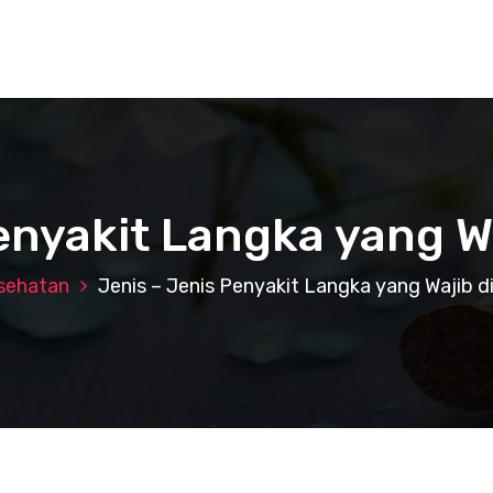
enyakit Langka yang W
sehatan
Jenis – Jenis Penyakit Langka yang Wajib d