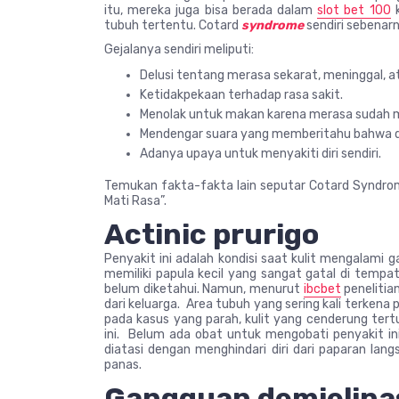
itu, mereka juga bisa berada dalam
slot bet 100
k
tubuh tertentu. Cotard
syndrome
sendiri sebenarn
Gejalanya sendiri meliputi:
Delusi tentang merasa sekarat, meninggal, a
Ketidakpekaan terhadap rasa sakit.
Menolak untuk makan karena merasa sudah m
Mendengar suara yang memberitahu bahwa di
Adanya upaya untuk menyakiti diri sendiri.
Temukan fakta-fakta lain seputar Cotard Syndrome
Mati Rasa”.
Actinic prurigo
Penyakit ini adalah kondisi saat kulit mengalami 
memiliki papula kecil yang sangat gatal di tempat 
belum diketahui. Namun, menurut
ibcbet
penelitian
dari keluarga. Area tubuh yang sering kali terkena p
pada kasus yang parah, kulit yang cenderung tert
ini. Belum ada obat untuk mengobati penyakit in
diatasi dengan menghindari diri dari paparan lang
panas.
Gangguan demielina