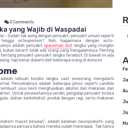
R
0 Comments
ka yang Wajib di Waspadai
adai – Sudah tak asing dengan penyakit-penyakit umum seperti
r, hingga osteoporosis? Nah, bagaimana dengan auto-
uanya adalah penyakit
spaceman slot
langka yang mungkin
, bukan berarti tidak ada orang yang mengalaminya. Penting
tentang penyakit-penyakit langka tersebut. Di bawah ini ada
A
ng, tapi benar dialami oleh beberapa orang di dunia ini.
rome
Fe
 adalah sebuah kondisi langka saat seseorang mengalami
Ja
ormal. Penyebabnya adalah beberapa jamur seperti candida
 membuat usus kecil menghasilkan alkohol dari makanan dan
Au
teri. Untuk perawatannya sendiri, pengidap penyakit ini bisa
a, olahan karbohidrat, produk dengan ragi, serta makanan
Ju
Ju
indrom mayat berjalan”, adalah kelainan neuropsikiatri yang
Ma
engidapnya percaya bahwa mereka sudah meninggal. Tak hanya