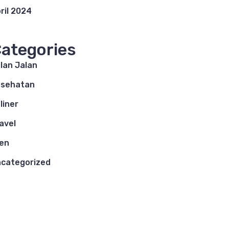
ril 2024
ategories
lan Jalan
esehatan
liner
avel
en
categorized