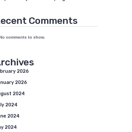
ecent Comments
No comments to show.
rchives
bruary 2026
nuary 2026
gust 2024
ly 2024
ne 2024
y 2024